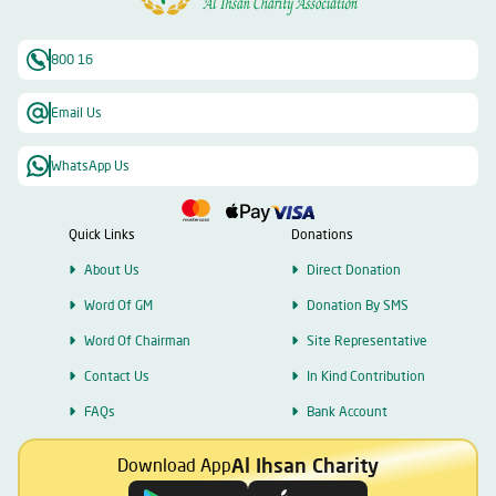
800 16
Email Us
WhatsApp Us
Quick Links
Donations
About Us
Direct Donation
Word Of GM
Donation By SMS
Word Of Chairman
Site Representative
Contact Us
In Kind Contribution
FAQs
Bank Account
Al Ihsan Charity
Download App