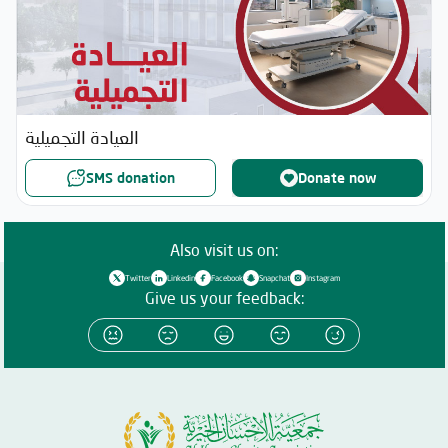
العيادة التجميلية
SMS donation
Donate now
Also visit us on:
Twitter
Linkedin
Facebook
Snapchat
Instagram
Give us your feedback: