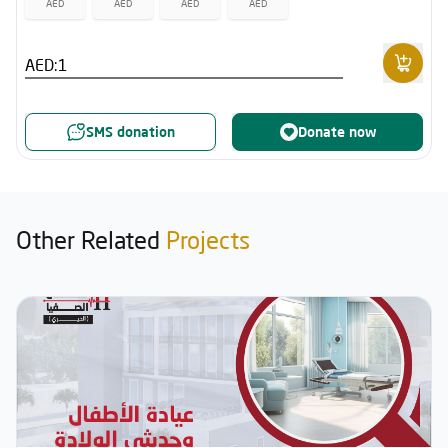
AED
AED
AED
AED
AED:
SMS donation
Donate now
Other Related
Projects