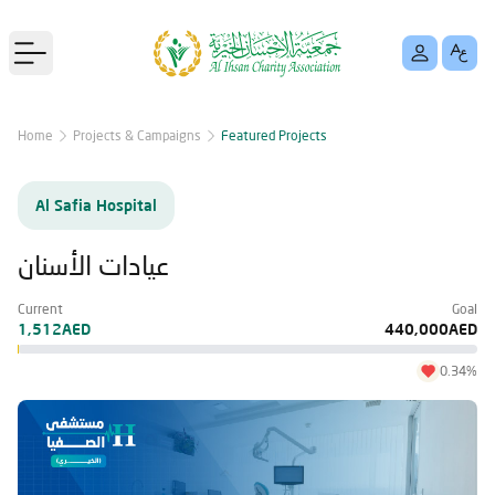
Open main menu
Home
Projects & Campaigns
Featured Projects
Al Safia Hospital
عيادات الأسنان
Current
Goal
1,512AED
440,000AED
0.34%