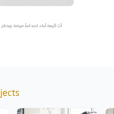
أبٌ لأربعة أبناء، لديه ابنةٌ مريضة، ويحت
jects