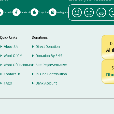
Linkedin
Facebook
Snapchat
Instagram
Quick Links
Donations
D
About Us
Direct Donation
Al 
Word Of GM
Donation By SMS
Word Of Chairman
Site Representative
S
Contact Us
In Kind Contribution
Dhi
FAQs
Bank Account