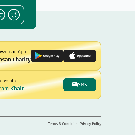
ownload App
Ihsan Charity
ubscribe
SMS
ram Khair
Terms & Conditions
Privacy Policy