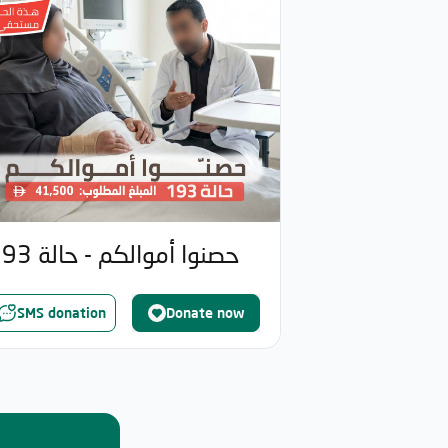
حصنوا أموالكم - حالة 193
SMS donation
Donate now