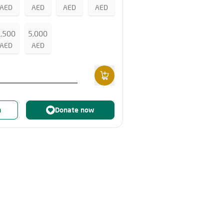
AED
AED
AED
AED
2,500
5,000
AED
AED
n
Donate now