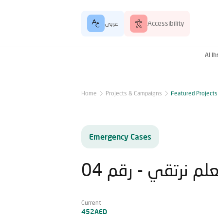
عربي
Accessibility
Al I
Home
Projects & Campaigns
Featured Projects
Emergency Cases
علم نرتقي - رقم 04
Current
452AED