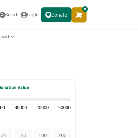
0
Donate
Search
Log in
roject
Donation Value
000
30000
40000
50000
25
50
100
200