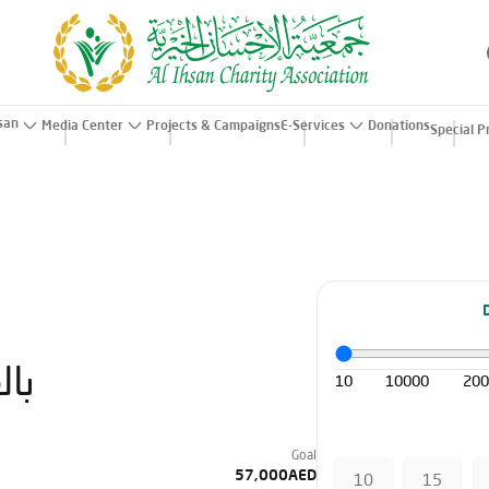
hsan
Media Center
Projects & Campaigns
E-Services
Donations
Special P
بال
10
10000
20
Goal
57,000AED
10
15