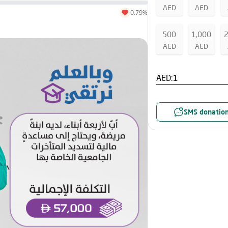
AED
AED
0.79%
500
1,000
AED
AED
AED:
SMS donatio