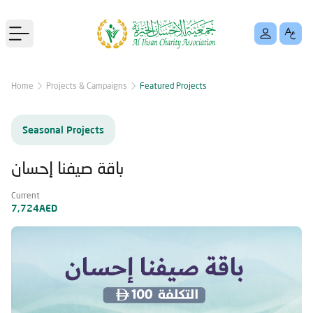
Open main menu
Home
Projects & Campaigns
Featured Projects
Seasonal Projects
باقة صيفنا إحسان
Current
7,724AED