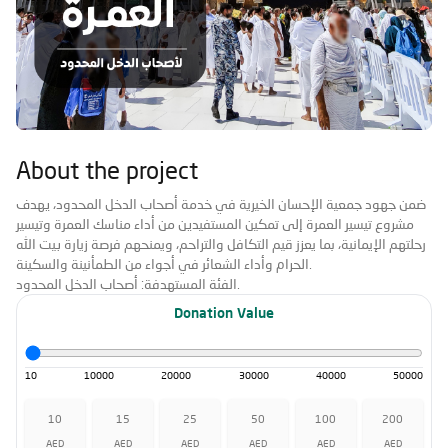
About the project
ضمن جهود جمعية الإحسان الخيرية في خدمة أصحاب الدخل المحدود، يهدف
مشروع تيسير العمرة
إلى تمكين المستفيدين من أداء مناسك العمرة وتيسير
رحلتهم الإيمانية، بما يعزز قيم التكافل والتراحم، ويمنحهم فرصة زيارة بيت الله
الحرام وأداء الشعائر في أجواء من الطمأنينة والسكينة.
أصحاب الدخل المحدود.
الفئة المستهدفة:
Donation Value
10
10000
20000
30000
40000
50000
10
15
25
50
100
200
AED
AED
AED
AED
AED
AED