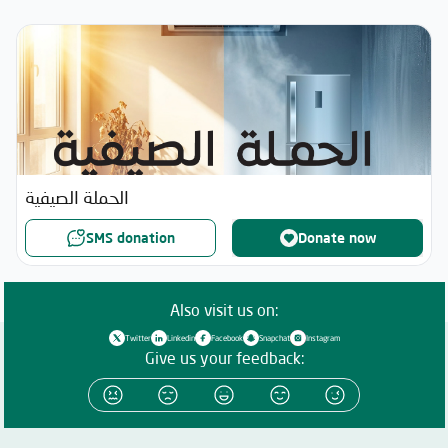
الحملة الصيفية
SMS donation
Donate now
Also visit us on:
Twitter
Linkedin
Facebook
Snapchat
Instagram
Give us your feedback: