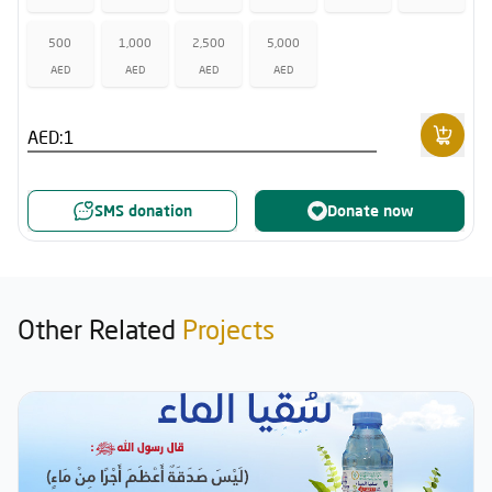
500
1,000
2,500
5,000
AED
AED
AED
AED
AED:
SMS donation
Donate now
Other Related
Projects