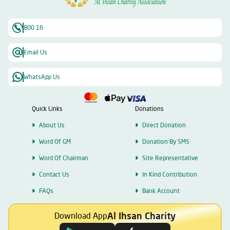
800 16
Email Us
WhatsApp Us
Quick Links
Donations
About Us
Direct Donation
Word Of GM
Donation By SMS
Word Of Chairman
Site Representative
Contact Us
In Kind Contribution
FAQs
Bank Account
Al Ihsan Charity
Download App