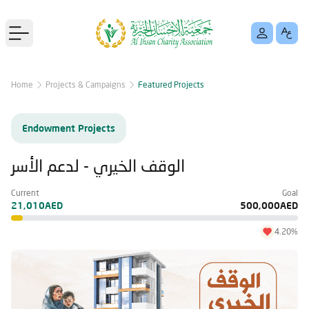
Open main menu
Home
Projects & Campaigns
Featured Projects
Endowment Projects
الوقف الخيري - لدعم الأسر
Current
Goal
21,010AED
500,000AED
4.20%