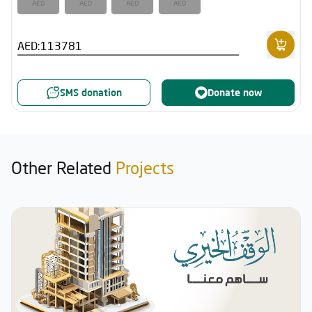
AED
AED
AED
AED
AED:
SMS donation
Donate now
Other Related
Projects