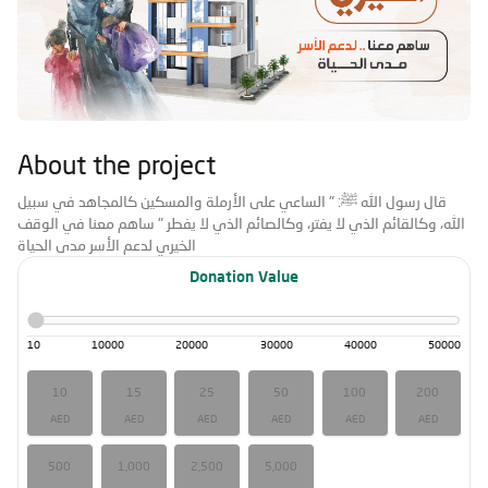
About the project
قال رسول الله ﷺ: " الساعي على الأرملة والمسكين كالمجاهد في سبيل
ساهم معنا في الوقف
"
الله، وكالقائم الذي لا يفتر، وكالصائم الذي لا يفطر
الخيري لدعم الأسر مدى الحياة
Donation Value
10
10000
20000
30000
40000
50000
10
15
25
50
100
200
AED
AED
AED
AED
AED
AED
500
1,000
2,500
5,000