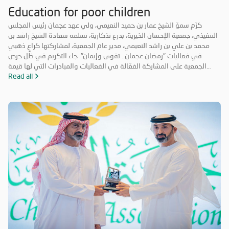
Education for poor children
كرّم سموّ الشيخ عمار بن حميد النعيمي، ولي عهد عجمان رئيس المجلس
التنفيذي، جمعية الإحسان الخيرية، بدرع تذكارية، تسلمه سعادة الشيخ راشد بن
محمد بن علي بن راشد النعيمي، مدير عام الجمعية، لمشاركتها كراعٍ ذهبي
في فعاليات "رمضان عجمان.. تقوى وإيمان". جاء التكريم في ظل حرص
الجمعية على المشاركة الفعّالة في الفعاليات والمبادرات التي لها قيمة
مضافة تعود على المجتمع بالخير والنفع، وهو ما تتميز به فعاليات "رمضان
Read all
عجمان.. تقوى وإيمان" في نسخه السابقة. وتأتي مشاركة "الإحسان الخيرية"
في الدورة ال18 من "رمضان عجمان" من منطلق مسؤوليتها المجتمعية
وواجبها تجاه الإمارة؛ إذ قامت برعاية ذهبية للفعاليات والنشاطات
والمبادرات الدينية والاجتماعية المتنوعة التي تحاكي روحانيات شهر رمضان
المبارك، انسجاماً مع نهج الخير والعطاء الذي تتبناه الجمعية منذ تأسيسها،
وتعزيزاً لمكانة الإمارة وإبراز دورها في نشر قيم الخير والمحبة في الشهر
الفضيل.