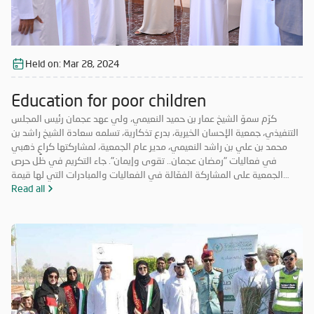
Held on:
Mar 28, 2024
Education for poor children
كرّم سموّ الشيخ عمار بن حميد النعيمي، ولي عهد عجمان رئيس المجلس
التنفيذي، جمعية الإحسان الخيرية، بدرع تذكارية، تسلمه سعادة الشيخ راشد بن
محمد بن علي بن راشد النعيمي، مدير عام الجمعية، لمشاركتها كراعٍ ذهبي
في فعاليات "رمضان عجمان.. تقوى وإيمان". جاء التكريم في ظل حرص
الجمعية على المشاركة الفعّالة في الفعاليات والمبادرات التي لها قيمة
مضافة تعود على المجتمع بالخير والنفع، وهو ما تتميز به فعاليات "رمضان
Read all
عجمان.. تقوى وإيمان" في نسخه السابقة. وتأتي مشاركة "الإحسان الخيرية"
في الدورة ال18 من "رمضان عجمان" من منطلق مسؤوليتها المجتمعية
وواجبها تجاه الإمارة؛ إذ قامت برعاية ذهبية للفعاليات والنشاطات
والمبادرات الدينية والاجتماعية المتنوعة التي تحاكي روحانيات شهر رمضان
المبارك، انسجاماً مع نهج الخير والعطاء الذي تتبناه الجمعية منذ تأسيسها،
وتعزيزاً لمكانة الإمارة وإبراز دورها في نشر قيم الخير والمحبة في الشهر
الفضيل.