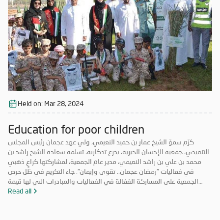
وتعزيزاً لمكانة الإمارة وإبراز دورها في نشر قيم الخير والمحبة في الشهر
الفضيل.
Held on:
Mar 28, 2024
Education for poor children
كرّم سموّ الشيخ عمار بن حميد النعيمي، ولي عهد عجمان رئيس المجلس
التنفيذي، جمعية الإحسان الخيرية، بدرع تذكارية، تسلمه سعادة الشيخ راشد بن
محمد بن علي بن راشد النعيمي، مدير عام الجمعية، لمشاركتها كراعٍ ذهبي
في فعاليات "رمضان عجمان.. تقوى وإيمان". جاء التكريم في ظل حرص
الجمعية على المشاركة الفعّالة في الفعاليات والمبادرات التي لها قيمة
مضافة تعود على المجتمع بالخير والنفع، وهو ما تتميز به فعاليات "رمضان
Read all
عجمان.. تقوى وإيمان" في نسخه السابقة. وتأتي مشاركة "الإحسان الخيرية"
في الدورة ال18 من "رمضان عجمان" من منطلق مسؤوليتها المجتمعية