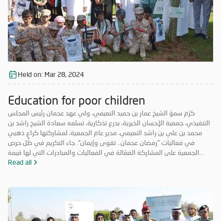
Held on:
Mar 28, 2024
Education for poor children
كرّم سموّ الشيخ عمار بن حميد النعيمي، ولي عهد عجمان رئيس المجلس
التنفيذي، جمعية الإحسان الخيرية، بدرع تذكارية، تسلمه سعادة الشيخ راشد بن
محمد بن علي بن راشد النعيمي، مدير عام الجمعية، لمشاركتها كراعٍ ذهبي
في فعاليات "رمضان عجمان.. تقوى وإيمان". جاء التكريم في ظل حرص
الجمعية على المشاركة الفعّالة في الفعاليات والمبادرات التي لها قيمة
مضافة تعود على المجتمع بالخير والنفع، وهو ما تتميز به فعاليات "رمضان
Read all
عجمان.. تقوى وإيمان" في نسخه السابقة. وتأتي مشاركة "الإحسان الخيرية"
في الدورة ال18 من "رمضان عجمان" من منطلق مسؤوليتها المجتمعية
وواجبها تجاه الإمارة؛ إذ قامت برعاية ذهبية للفعاليات والنشاطات
والمبادرات الدينية والاجتماعية المتنوعة التي تحاكي روحانيات شهر رمضان
المبارك، انسجاماً مع نهج الخير والعطاء الذي تتبناه الجمعية منذ تأسيسها،