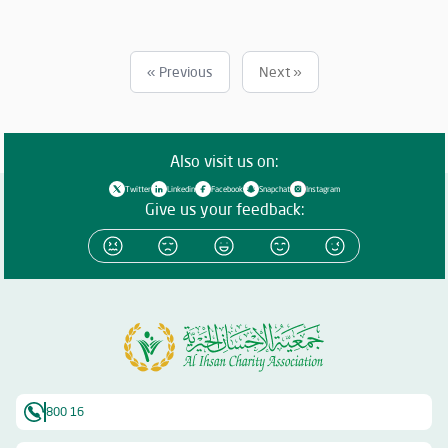
وواجبها تجاه الإمارة؛ إذ قامت برعاية ذهبية للفعاليات والنشاطات
والمبادرات الدينية والاجتماعية المتنوعة التي تحاكي روحانيات شهر رمضان
المبارك، انسجاماً مع نهج الخير والعطاء الذي تتبناه الجمعية منذ تأسيسها،
وتعزيزاً لمكانة الإمارة وإبراز دورها في نشر قيم الخير والمحبة في الشهر
« Previous
Next »
الفضيل.
Also visit us on:
Twitter
Linkedin
Facebook
Snapchat
Instagram
Give us your feedback:
800 16