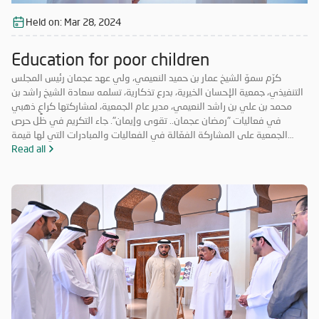
Held on:
Mar 28, 2024
Education for poor children
كرّم سموّ الشيخ عمار بن حميد النعيمي، ولي عهد عجمان رئيس المجلس
التنفيذي، جمعية الإحسان الخيرية، بدرع تذكارية، تسلمه سعادة الشيخ راشد بن
محمد بن علي بن راشد النعيمي، مدير عام الجمعية، لمشاركتها كراعٍ ذهبي
في فعاليات "رمضان عجمان.. تقوى وإيمان". جاء التكريم في ظل حرص
الجمعية على المشاركة الفعّالة في الفعاليات والمبادرات التي لها قيمة
مضافة تعود على المجتمع بالخير والنفع، وهو ما تتميز به فعاليات "رمضان
Read all
عجمان.. تقوى وإيمان" في نسخه السابقة. وتأتي مشاركة "الإحسان الخيرية"
في الدورة ال18 من "رمضان عجمان" من منطلق مسؤوليتها المجتمعية
وواجبها تجاه الإمارة؛ إذ قامت برعاية ذهبية للفعاليات والنشاطات
والمبادرات الدينية والاجتماعية المتنوعة التي تحاكي روحانيات شهر رمضان
المبارك، انسجاماً مع نهج الخير والعطاء الذي تتبناه الجمعية منذ تأسيسها،
وتعزيزاً لمكانة الإمارة وإبراز دورها في نشر قيم الخير والمحبة في الشهر
الفضيل.