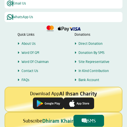
Email Us
WhatsApp Us
Quick Links
Donations
About Us
Direct Donation
Word Of GM
Donation By SMS
Word Of Chairman
Site Representative
Contact Us
In Kind Contribution
FAQs
Bank Account
Al Ihsan Charity
Download App
Dhiram Khair
Subscribe
SMS