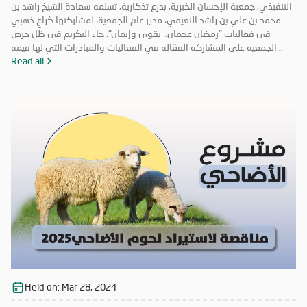
التنفيذي، جمعية الإحسان الخيرية، بدرع تذكارية، تسلمه سعادة الشيخ راشد بن
محمد بن علي بن راشد النعيمي، مدير عام الجمعية، لمشاركتها كراعٍ ذهبي
في فعاليات "رمضان عجمان.. تقوى وإيمان". جاء التكريم في ظل حرص
الجمعية على المشاركة الفعّالة في الفعاليات والمبادرات التي لها قيمة
مضافة تعود على المجتمع بالخير والنفع، وهو ما تتميز به فعاليات "رمضان
Read all
عجمان.. تقوى وإيمان" في نسخه السابقة. وتأتي مشاركة "الإحسان الخيرية"
في الدورة ال18 من "رمضان عجمان" من منطلق مسؤوليتها المجتمعية
وواجبها تجاه الإمارة؛ إذ قامت برعاية ذهبية للفعاليات والنشاطات
والمبادرات الدينية والاجتماعية المتنوعة التي تحاكي روحانيات شهر رمضان
المبارك، انسجاماً مع نهج الخير والعطاء الذي تتبناه الجمعية منذ تأسيسها،
وتعزيزاً لمكانة الإمارة وإبراز دورها في نشر قيم الخير والمحبة في الشهر
الفضيل.
Held on:
Mar 28, 2024