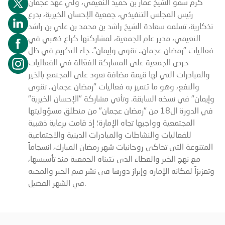
كرّم سموّ الشيخ عمار بن حميد النعيمي، ولي عهد عجمان
رئيس المجلس التنفيذي، جمعية الإحسان الخيرية، بدرع
تذكارية، تسلمه سعادة الشيخ راشد بن محمد بن علي بن راشد
النعيمي، مدير عام الجمعية، لمشاركتها كراعٍ ذهبي في
فعاليات "رمضان عجمان.. تقوى وإيمان". جاء التكريم في ظل
حرص الجمعية على المشاركة الفعّالة في الفعاليات
والمبادرات التي لها قيمة مضافة تعود على المجتمع بالخير
والنفع، وهو ما تتميز به فعاليات "رمضان عجمان.. تقوى
وإيمان" في نسخه السابقة. وتأتي مشاركة "الإحسان الخيرية"
في الدورة ال18 من "رمضان عجمان" من منطلق مسؤوليتها
المجتمعية وواجبها تجاه الإمارة؛ إذ قامت برعاية ذهبية
للفعاليات والنشاطات والمبادرات الدينية والاجتماعية
المتنوعة التي تحاكي روحانيات شهر رمضان المبارك، انسجاماً
مع نهج الخير والعطاء الذي تتبناه الجمعية منذ تأسيسها،
وتعزيزاً لمكانة الإمارة وإبراز دورها في نشر قيم الخير والمحبة
في الشهر الفضيل.