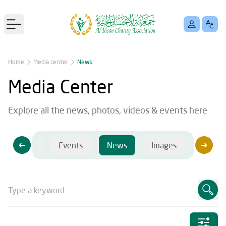
Open main menu
Home
Media center
News
Media Center
Explore all the news, photos, videos & events here
Videos
Events
News
Images
Videos