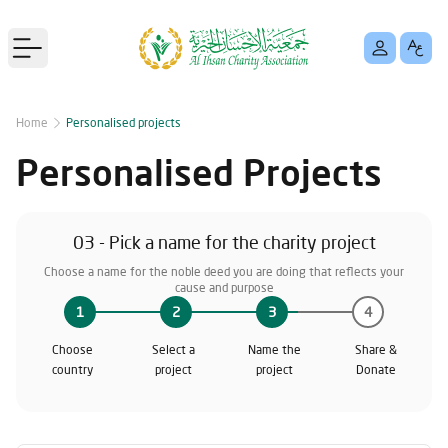
Open main menu
Home
Personalised projects
Personalised Projects
03 - Pick a name for the charity project
Choose a name for the noble deed you are doing that reflects your
cause and purpose
1
2
3
4
Choose
Select a
Name the
Share &
country
project
project
Donate