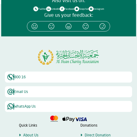
Also visit us on:
Twitter
Linkedin
Facebook
Snapchat
Instagram
Give us your feedback:
800 16
Email Us
WhatsApp Us
Quick Links
Donations
About Us
Direct Donation