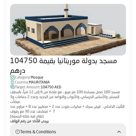
مسجد بدولة موريتانيا بقيمة 104750
درهم
Category:
Mosque
Country:
MAURITANIA
Target Amount:
104750 AED
مسجد 160 مصل بمساحة 100 متر مربع ، مع مئذنة من 6 إلى 12 متراً، بالسقف
المسلح، والأساس الخرساني، والأبواب والنوافذ من الحديد، وعدد 2 حمامات و3
ميضآت.
التأثيث الداخلي : فرش سجاد + مكبرات صوت عدد 2 + مصابيح عدد 8 + مراوح عدد
7 + مصاحف عدد 30 مع رفوف
(تقام فيه صلاة الجمعة)
يرجى التأكد من رقم الهاتف
Terms & Conditions