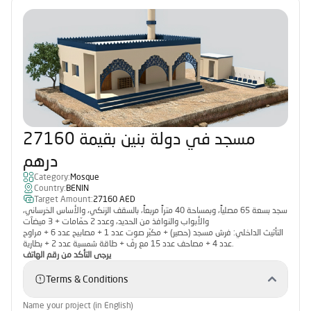
مسجد في دولة بنين بقيمة 27160
درهم
Category:
Mosque
Country:
BENIN
Target Amount:
27160 AED
سجد بسعة 65 مصلياً، وبمساحة 40 متراً مربعاً، بالسقف الزنكي، والأساس الخرساني،
والأبواب والنوافذ من الحديد، وعدد 2 حمّامات + 3 ميضآت
التأثيث الداخلي: فرش مسجد (حصير) + مكبّر صوت عدد 1 + مصابيح عدد 6 + مراوح
عدد 4 + مصاحف عدد 15 مع رفّ + طاقة شمسية عدد 2 + بطارية.
يرجى التأكد من رقم الهاتف
Terms & Conditions
Name your project (in English)