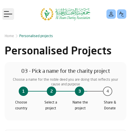
Open main menu
Home
Personalised projects
Personalised Projects
03 - Pick a name for the charity project
Choose a name for the noble deed you are doing that reflects your
cause and purpose
1
2
3
4
Choose
Select a
Name the
Share &
country
project
project
Donate