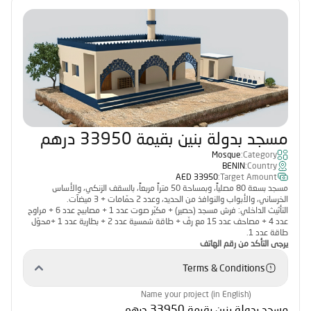
مسجد بدولة بنين بقيمة 33950 درهم
Mosque
Category:
BENIN
Country:
33950 AED
Target Amount:
مسجد بسعة 80 مصلياً، وبمساحة 50 متراً مربعاً، بالسقف الزنكي، والأساس
الخرساني، والأبواب والنوافذ من الحديد، وعدد 2 حمّامات + 3 ميضآت.
التأثيث الداخلي: فرش مسجد (حصير) + مكبّر صوت عدد 1 + مصابيح عدد 6 + مراوح
عدد 4 + مصاحف عدد 15 مع رفّ + طاقة شمسية عدد 2 + بطارية عدد 1 +محوّل
طاقة عدد 1.
يرجى التأكد من رقم الهاتف
Terms & Conditions
Name your project (in English)