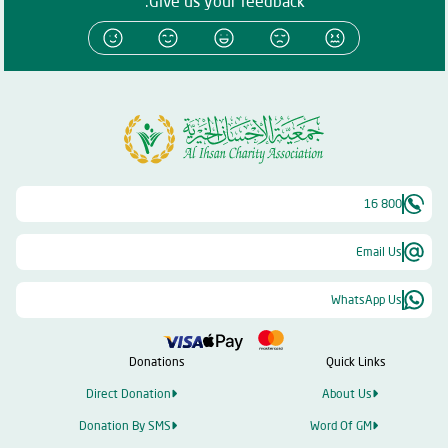
Give us your feedback:
800 16
Email Us
WhatsApp Us
Donations
Quick Links
Direct Donation
About Us
Donation By SMS
Word Of GM