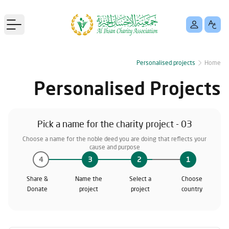
menu
Personalised projects
Home
Personalised Projects
03 - Pick a name for the charity project
Choose a name for the noble deed you are doing that reflects your
cause and purpose
4
3
2
1
Share &
Name the
Select a
Choose
Donate
project
project
country