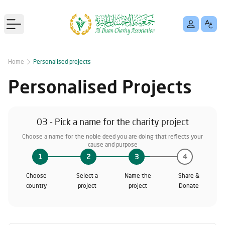
Open main menu
Home
Personalised projects
Personalised Projects
03 - Pick a name for the charity project
Choose a name for the noble deed you are doing that reflects your
cause and purpose
1
2
3
4
Choose
Select a
Name the
Share &
country
project
project
Donate