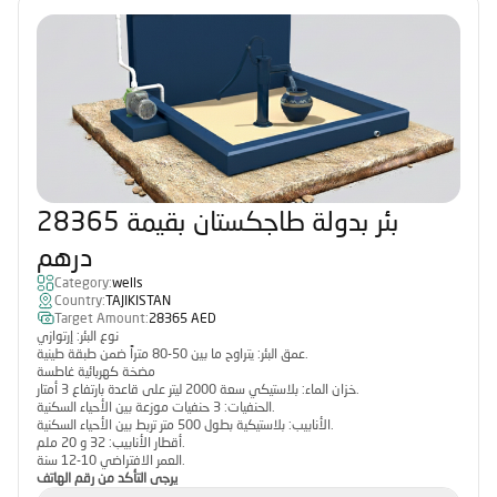
بئر بدولة طاجكستان بقيمة 28365
درهم
Category:
wells
Country:
TAJIKISTAN
Target Amount:
28365 AED
نوع البئر: إرتوازي
عمق البئر: يتراوح ما بين 50-80 متراً ضمن طبقة طينية.
مضخة كهربائية غاطسة
خزان الماء: بلاستيكي سعة 2000 ليتر على قاعدة بارتفاع 3 أمتار.
الحنفيات: 3 حنفيات موزعة بين الأحياء السكنية.
الأنابيب: بلاستيكية بطول 500 متر تربط بين الأحياء السكنية.
أقطار الأنابيب: 32 و 20 ملم.
العمر الافتراضي 10-12 سنة.
يرجى التأكد من رقم الهاتف