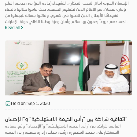
الإحسان الخيرية امام النصب التذكاري للشهداء (جادة العز) في حديقة العلم
بإمارة عجمان، مع الايتام الذين تكفلهم الجمعية، حيث قاموا خلالها بالدعاء
لشهدائنا الأبطال الذين ناضلوا في شموخ، وقاتلوا ببسالة ،ليجعلوا من
اجسادهم دروعاً يحمون بها سلام وأمان وعزة وطننا الغالي دولة الإمارات
العربية المتحدة وشعبها المقدام .. فسلاماً ورحمة على أرواح شهدائنا
Read all
الأبرارواسكنهم الله فسيح جناته.
Held on:
Sep 1, 2020
اتفاقية شراكة بين "رأس الخيمة الاستهلاكية" و"الإحسان"
اتفاقية شراكة بين "رأس الخيمة الاستهلاكية" و"الإحسان" وقّع سعادة
المستشار علي محمد المنصوري رئيس مجلس إدارة جمعية رأس الخيمة