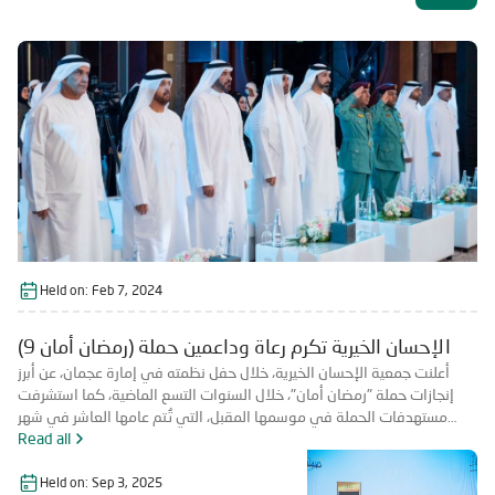
Held on:
Feb 7, 2024
الإحسان الخيرية تكرم رعاة وداعمين حملة (رمضان أمان 9)
أعلنت جمعية الإحسان الخيرية، خلال حفل نظمته في إمارة عجمان، عن أبرز
إنجازات حملة "رمضان أمان"، خلال السنوات التسع الماضية، كما استشرفت
مستهدفات الحملة في موسمها المقبل، التي تُتم عامها العاشر في شهر
رمضان المبارك 1445 هـ. واستعرض الحفل الذي حضره داعمون للحملة،
Read all
ومتطوعون، وفريق العمل، وجمع من موظفي الجمعية، وصحفيون، تفاصيل
حملة "رمضان أمان" خلال مواسمها السابقة، مشيرة إلى أن الحملة استقطبت
Held on:
Sep 3, 2025