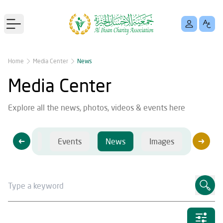
Open main menu
Home
Media Center
News
Media Center
Explore all the news, photos, videos & events here
Videos
Events
News
Images
Videos