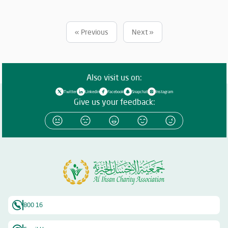
وواجبها تجاه الإمارة؛ إذ قامت برعاية ذهبية للفعاليات والنشاطات
والمبادرات الدينية والاجتماعية المتنوعة التي تحاكي روحانيات شهر رمضان
المبارك، انسجاماً مع نهج الخير والعطاء الذي تتبناه الجمعية منذ تأسيسها،
« Previous
Next »
وتعزيزاً لمكانة الإمارة وإبراز دورها في نشر قيم الخير والمحبة في الشهر
الفضيل.
Also visit us on:
Twitter
Linkedin
Facebook
Snapchat
Instagram
Give us your feedback:
800 16