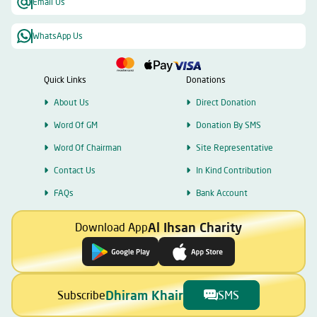
Email Us
WhatsApp Us
Quick Links
Donations
About Us
Direct Donation
Word Of GM
Donation By SMS
Word Of Chairman
Site Representative
Contact Us
In Kind Contribution
FAQs
Bank Account
Al Ihsan Charity
Download App
Dhiram Khair
Subscribe
SMS