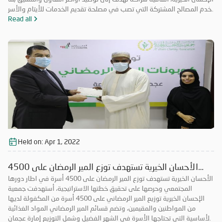
يخدم المصالح المشتركة التي تصب في مصلحة تقديم الخدمات للأيتام والأسر
المحتاجة والمتعففة ودعم الحالات الإنسانية، إضافة إلى أهمية ترسيخ علاقة
Read all
الشراكة فيما بينهما والاستفادة من خبرات الطرفين في جميع المجالات مما
يحقق الأهداف الاستراتيجية، ويشكّل قيمة مضافة لهما.
Held on:
Apr 1, 2022
الأحسان الخيرية تستهدف توزع المير الرمضان على 4500
الأحسان الخيرية تستهدف توزع المير الرمضان على 4500 أسرة في اطار دورها
أسرة
المجتمعي وحرصها على تحقيق خطتها الاستراتيجية، أستهدفت جمعية
الإحسان الخيرية توزيع المير الرمضاني على 4500 أسرة من المكفولة لديها
من المواطنين والمقيمين، وتضم قسائم المير الرمضاني المواد الغذائية
الأساسية التي تحتاجها الأسرة في الشهر الفضيل وشمل التوزيع إمارة عجمان